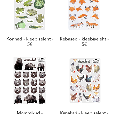
Konnad - kleebiseleht -
Rebased - kleebiseleht -
5€
5€
Mõmmikud -
Kanakari - kleebiseleht -