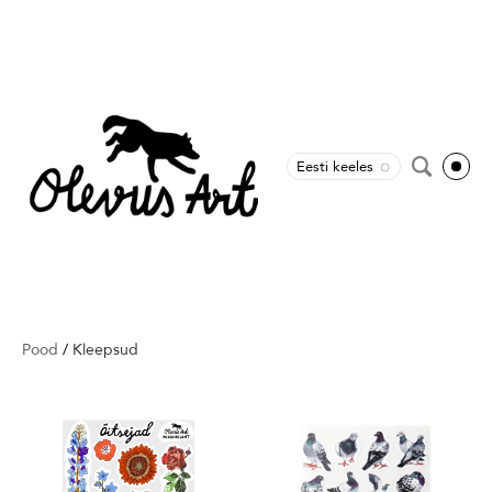
Eesti keeles
Pood
/
Kleepsud