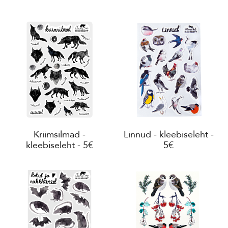
Kriimsilmad -
Linnud - kleebiseleht -
kleebiseleht - 5€
5€