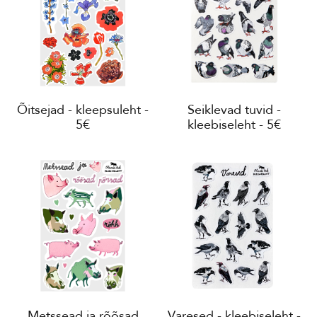
Õitsejad - kleepsuleht -
Seiklevad tuvid -
5€
kleebiseleht - 5€
Metssead ja rõõsad
Varesed - kleebiseleht -