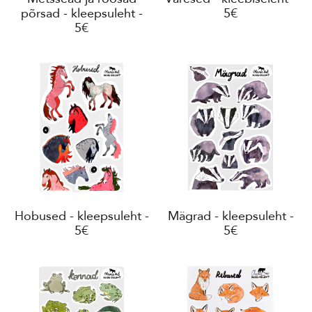
põrsad - kleepsuleht -
5€
5€
Hobused - kleepsuleht -
Mägrad - kleepsuleht -
5€
5€