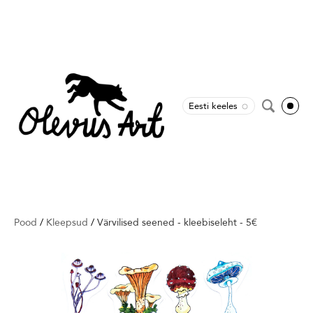
Eesti keeles
Pood
/
Kleepsud
/
Värvilised seened - kleebiseleht - 5€