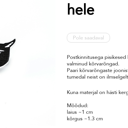
hele
Pole saadaval
Postkinnitusega pisikesed 
valminud kõrvarõngad.
Paari kõrvarõngaste joonis
tumedal neist on ilmselgelt
Kuna materjal on hästi ke
Mõõdud:
laius ~1 cm
kõrgus ~1.3 cm