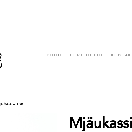
POOD
PORTFOOLIO
KONTAK
ja hele – 18€
Mjäukassi