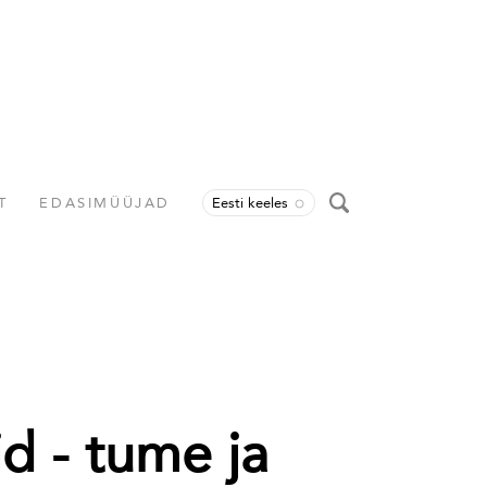
T
EDASIMÜÜJAD
Eesti keeles
d - tume ja