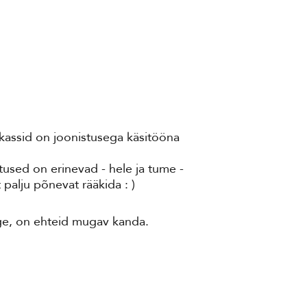
kassid on joonistusega käsitööna
tused on erinevad - hele ja tume -
 palju põnevat rääkida : )
rge, on ehteid mugav kanda.