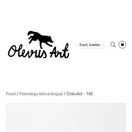
Eesti keeles
Pood
/
Postidega kõrvarõngad
/
Öökullid - 18€