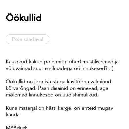
Öökullid
Pole saadaval
Kas ökud-kakud pole mitte ühed müstiliseimad ja
võluvaimad suurte silmadega öölinnukesed? : )
Öökullid on joonistustega käsitööna valminud
kõrvarõngad. Paari disainid on erinevad, aga
mõlemad linnukesed on uudishimulikud.
Kuna materjal on hästi kerge, on ehteid mugav
kanda.
Mõõdud: