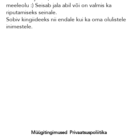
meeleolu :) Seisab jala abil või on valmis ka
riputamiseks seinale.
Sobiv kingiideeks nii endale kui ka oma olulistele
inimestele.
Müügitingimused
Privaatsuspoliitika