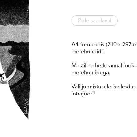
Pole saadaval
A4 formaadis (210 x 297 mm
merehundid".
Müstiline hetk rannal jook
merehuntidega.
Vali joonistusele ise kodu
interjööri!