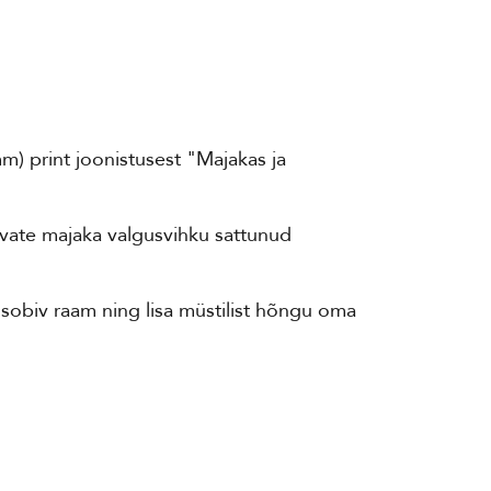
) print joonistusest "Majakas ja
svate majaka valgusvihku sattunud
s sobiv raam ning lisa müstilist hõngu oma