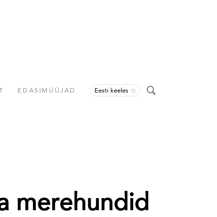
T
EDASIMÜÜJAD
Eesti keeles
ja merehundid