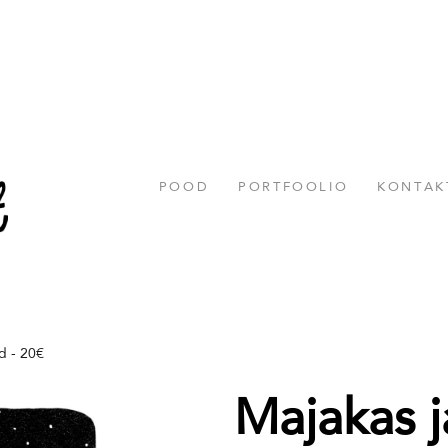
POOD
PORTFOOLIO
KONTAK
d - 20€
Majakas 