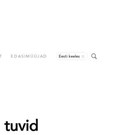
T
EDASIMÜÜJAD
Eesti keeles
 tuvid