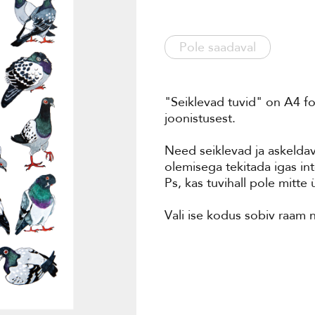
Pole saadaval
"Seiklevad tuvid" on A4 f
joonistusest.
Need seiklevad ja askeldav
olemisega tekitada igas int
Ps, kas tuvihall pole mitte
Vali ise kodus sobiv raam 