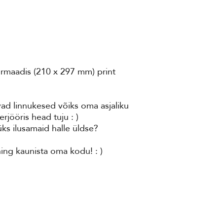
ormaadis (210 x 297 mm) print
ad linnukesed võiks oma asjaliku
erjööris head tuju : )
 üks ilusamaid halle üldse?
ning kaunista oma kodu! : )