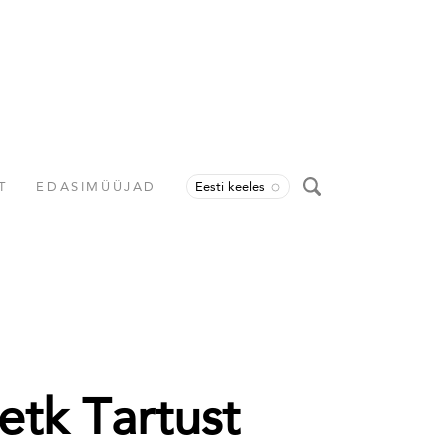
T
EDASIMÜÜJAD
Eesti keeles
etk Tartust