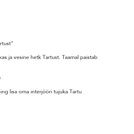
rtust"
kas ja vesine hetk Tartust. Taamal paistab
)
ing lisa oma interjööri tujuka Tartu