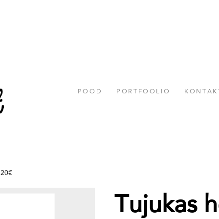
POOD
PORTFOOLIO
KONTAK
 20€
Tujukas h