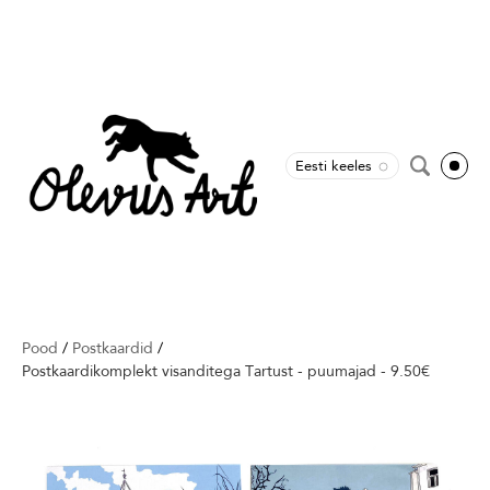
Eesti keeles
Pood
/
Postkaardid
/
Postkaardikomplekt visanditega Tartust - puumajad - 9.50€