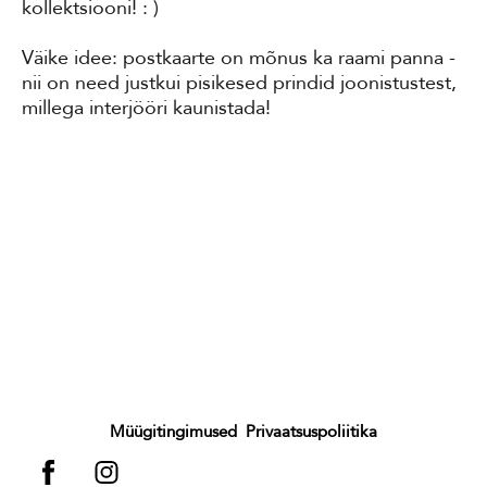
kollektsiooni! : )
Väike idee: postkaarte on mõnus ka raami panna -
nii on need justkui pisikesed prindid joonistustest,
millega interjööri kaunistada!
Müügitingimused
Privaatsuspoliitika